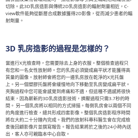
切除。此3D乳房造影與傳統2D乳房造影的輻射劑量相近，C-
view軟件能夠從斷層合成數據獲得2D影像，從而減少患者的輻
射劑量。
3D 乳房造影的過程是怎樣的？
當進行X光檢查時，您需要除去上身的衣服。整個檢查過程只
有您和一名女性放射師。您的乳房必須變成扁平狀才能獲得高
質量的圖像。放射師會將您的一邊乳房放在乾淨的X光托盤
上。另一個塑膠托盤將會緩慢地向下移動至乳房變成扁平狀。
夾胸過程中您可能會感覺到疼痛和不適，但這種不適感將很快
結束，因為嶄新的3D乳房造影技術，擠壓過程只需3.7秒的時
間。 另一個乳房將以相同的方式掃描。每側乳房會以兩個不同
的角度進行檢查，總共形成四套影像。整個乳房造影程序時間
將在大約二十分鐘內完成。我們的放射科專科醫生會在完成檢
查後回顧影像片並撰寫報告。報告結果將於之後的24小時內送
出，客人亦可親臨本中心自取。