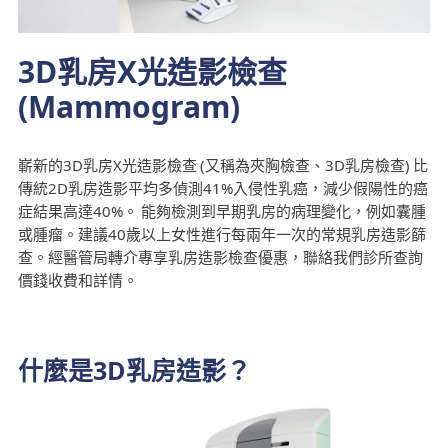
3D乳房X光造影檢查
(Mammogram)
嶄新的3D乳房X光造影檢查 (又稱為夾胸檢查、3D乳房檢查) 比
傳統2D乳房造影平均多偵測41%入侵性乳癌，減少假陽性的癌
症結果高達40%。 能夠檢測到早期乳房的病理變化，例如囊腫
或腫瘤。建議40歲以上女性進行每兩年一次的常規乳房造影篩
查。經醫管局轉介專享乳房造影檢查優惠，聯絡我們診所查詢
價錢收費和詳情。
什麼是3D乳房造影？