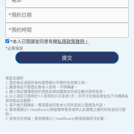
*本人已閱讀並同意有關
私隱政策聲明。
*必需填寫
提交
條款及細則﹕
1. 登記者必須提供身份證號碼以作預約及核實之用。
2. 購買項目只限登記者本人使用，不得轉讓。
3. 網上限定價僅適用於透過本網站購買並完成全數付款時享用。
4. 以上項目只適用於1人享用及只可享用1次，亦不可兌換成現金及不可轉換為
其他產品及服務。
5. 客戶進行服務前，應清楚並同意本公司所安排之服務及內容。
6. 醫思健康(EC Healthcare)保留隨時更改或終止此優惠之權利而毋須另行通
知。
7. 如有任何爭議，醫思健康(EC Healthcare)將保留最終決定權。