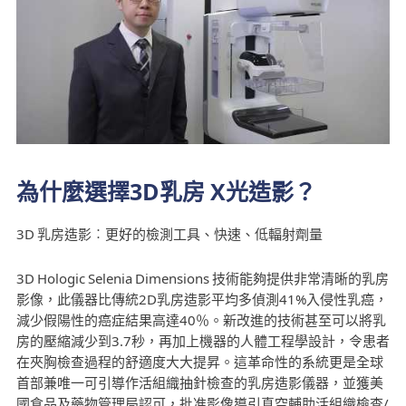
為什麼選擇3D乳房 X光造影？
3D 乳房造影︰更好的檢測工具、快速、低輻射劑量
3D Hologic Selenia Dimensions 技術能夠提供非常清晰的乳房
影像，此儀器比傳統2D乳房造影平均多偵測41%入侵性乳癌，
減少假陽性的癌症結果高達40％。新改進的技術甚至可以將乳
房的壓縮減少到3.7秒，再加上機器的人體工程學設計，令患者
在夾胸檢查過程的舒適度大大提昇。這革命性的系統更是全球
首部兼唯一可引導作活組織抽針檢查的乳房造影儀器，並獲美
國食品及藥物管理局認可，批准影像導引真空輔助活組織檢查/