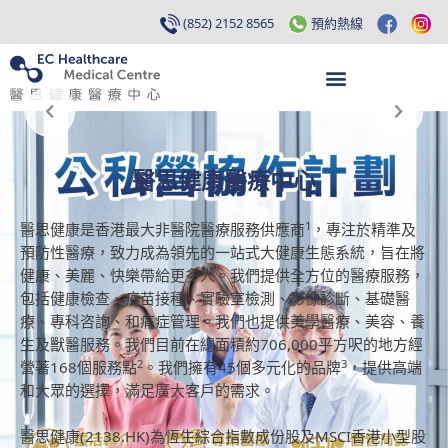
(852) 2152 8565
預約熱線
醫思健康醫療中心
1
醫思健康是香港最大非醫院醫療服務供應商
，專注於精準及
預防性醫療，致力成為領先的一站式大健康生態系統，旨在將
健康、美麗、快樂帶給更多人。我們提供全方位的醫療服務，
包括健康檢查、疫苗接種、實驗室檢測、影像診斷、基礎醫
療、專科咨詢、和痛症管理。我們也提供美學醫療、美容、養
生及獸醫服務。我們目前在總面積約706,000平方呎的地方經
2
3
營著168個服務點
。我們擁有45個多元化的品牌
，提供高端
和大眾的選擇，滿足廣大客戶的需求。
醫思健康(2138.HK)為恆生綜合指數成份股及MSCI香港小型股