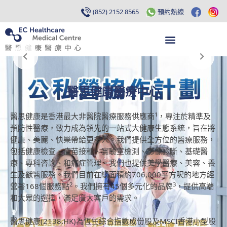
(852) 2152 8565
預約熱線
醫思健康醫療中心
1
醫思健康是香港最大非醫院醫療服務供應商
，專注於精準及
預防性醫療，致力成為領先的一站式大健康生態系統，旨在將
健康、美麗、快樂帶給更多人。我們提供全方位的醫療服務，
包括健康檢查、疫苗接種、實驗室檢測、影像診斷、基礎醫
療、專科咨詢、和痛症管理。我們也提供美學醫療、美容、養
生及獸醫服務。我們目前在總面積約706,000平方呎的地方經
2
3
營著168個服務點
。我們擁有45個多元化的品牌
，提供高端
和大眾的選擇，滿足廣大客戶的需求。
醫思健康(2138.HK)為恆生綜合指數成份股及MSCI香港小型股