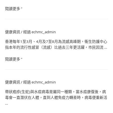
閱讀更多 ”
健康資訊
/ 經過
echmc_admin
香港每年1至3月、4月及7至8月為流感高峰期，衞生防護中心
指本年的流行性感冒（流感）比過去三年更活躍，市民因流 …
閱讀更多 ”
健康資訊
/ 經過
echmc_admin
帶狀疱疹(生蛇)與水痘病毒是屬同一種類，當水痘康復後，病
毒會一直潛伏在人體，直到人體免疫力轉差時，病毒便重新活
…