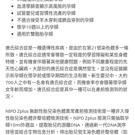
血清學篩查顯示高風險的孕婦
試管嬰兒或習慣性流產的孕婦
不適合接受羊水穿刺或臍血穿刺的孕婦
懷孕10週以上的孕婦
適用於雙胞胎孕婦
唐氏綜合症是一種遺傳性疾病，是由於在第21號染色體多一條
所致。唐氏綜合症通常會導致一定程度的學習障礙和某些身體
特徵，並有機會伴隨著其他健康問題，例如不同嚴重程度的先
天性心臟病。大部份的唐氏綜合症是偶然發生，並沒有証據顯
示和孕婦在懷孕前或懷孕期間的生活有關。新生嬰兒中，大約
700人之中有一名會有唐氏綜合症，而機會率亦會隨著懷孕婦
女年齡而增加。唐氏綜合症是其中一種可以在產前檢測到的狀
況。
NIPD Zplus 無創性胎兒染色體異常產前檢測技術是一種非入侵
性胎兒染色體非整倍體檢測技術。NIPD Zplus 檢測只需抽取孕
婦10ml外週血，提取胎兒的游離DNA，通過新一代DNA測序
技術並結合生物信息分析，得出胎兒發生染色體非整倍體（如