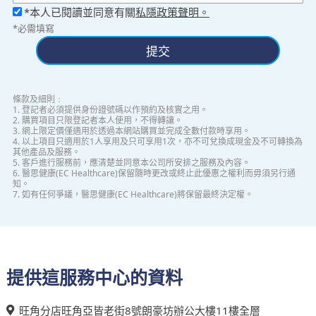
*本人已閱讀並同意有關
私隱政策聲明。
*必需填寫
提交
條款及細則﹕
1. 登記者必須提供身份證號碼以作預約及核實之用。
2. 購買項目只限登記者本人使用，不得轉讓。
3. 網上限定價僅適用於透過本網站購買並完成全數付款時享用。
4. 以上項目只適用於1人享用及只可享用1次，亦不可兌換成現金及不可轉換為
其他產品及服務。
5. 客戶進行服務前，應清楚並同意本公司所安排之服務及內容。
6. 醫思健康(EC Healthcare)保留隨時更改或終止此優惠之權利而毋須另行通
知。
7. 如有任何爭議，醫思健康(EC Healthcare)將保留最終決定權。
提供這服務中心的資料
旺角分店
旺角亞皆老街8號朗豪坊辦公大樓11樓全層