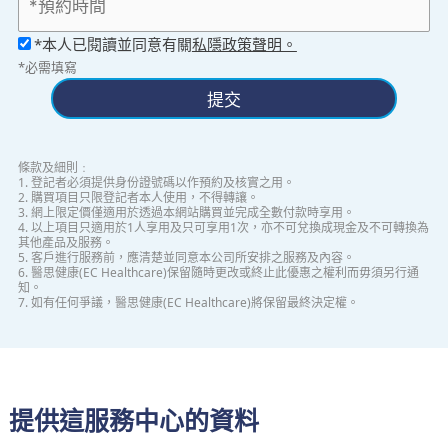
*本人已閱讀並同意有關
私隱政策聲明。
*必需填寫
提交
條款及細則﹕
1. 登記者必須提供身份證號碼以作預約及核實之用。
2. 購買項目只限登記者本人使用，不得轉讓。
3. 網上限定價僅適用於透過本網站購買並完成全數付款時享用。
4. 以上項目只適用於1人享用及只可享用1次，亦不可兌換成現金及不可轉換為
其他產品及服務。
5. 客戶進行服務前，應清楚並同意本公司所安排之服務及內容。
6. 醫思健康(EC Healthcare)保留隨時更改或終止此優惠之權利而毋須另行通
知。
7. 如有任何爭議，醫思健康(EC Healthcare)將保留最終決定權。
提供這服務中心的資料