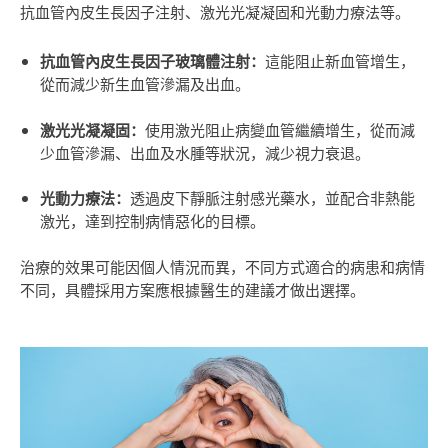
抗血管內皮生長因子注射、激光光凝凝固和光動力療法等。
抗血管內皮生長因子玻璃體注射
：
這能阻止新血管增生，
從而減少新生血管滲漏及出血
。
激光光凝凝固
：
使用激光阻止病變血管繼續增生，從而減
少血管滲漏、出血及水腫等狀況，減少視力衰退
。
光動力療法：
透過皮下靜脈注射感光藥水，並配合非熱能
激光，達到控制病情惡化的目標
。
治療的效果可能因個人情況而異，不同方式適合的病患和病情
不同，具體採用方案應根據醫生的建議才做出選擇
。