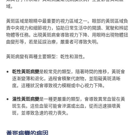
域
。
黃斑區域是眼睛中最重要的視力區域之一。眼部的黃斑區域負
責中央視力和細節視力，協助日常生活中的閱讀、駕駛和辨認
物體等任務。出現黃斑病會導致視力下降、用眼時出現物體扭
曲變形等，若是延誤治療，嚴重者可導致失明。
黃斑病變有兩種主要類型：乾性和濕性
。
乾性黃斑病變
是較常見的類型，隨著時間的推移，黃斑會
逐漸變薄和退化，過程會積聚代謝物，並阻礙黃斑清晰
度。這種狀況會導致視力模糊或中心視力下降。
濕性黃斑病變
是一種更嚴重的類型，會導致異常血管在黃
斑生長。這些血管可能會滲漏或出血，從而迅速損壞黃
斑，並導致急速的視力喪失
。
黃斑病變的病因