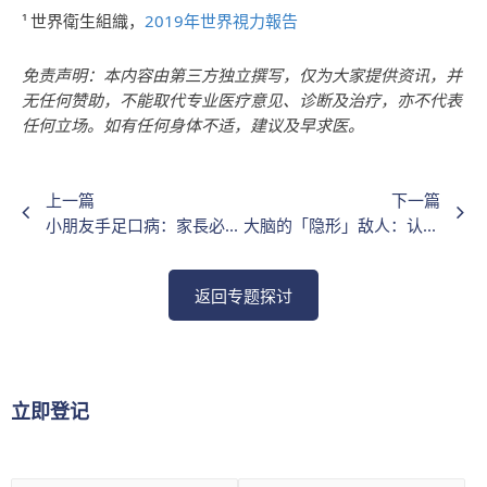
¹
世界衛生組織
，
2019年世界視力報告
免责声明：本内容由第三方独立撰写，仅为大家提供资讯，并
无任何赞助，不能取代专业医疗意见、诊断及治疗，亦不代表
任何立场。如有任何身体不适，建议及早求医。
上一篇
下一篇
小朋友手足口病：家長必知的5大預防方法
大脑的「隐形」敌人：认知障碍症成因及风险
返回专题探讨
立即登记