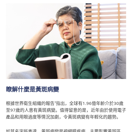
瞭解什麼是黃斑病變
根據世界衛生組織的報告¹指出，全球有
1.96億年齡介於30歲
至97歲的人患有黃斑病
變。值得留意的是，近年由於使用電子
產品和用眼過度等情況加劇
，
令黃斑病變有年輕化的趨勢。
如其名字所表達，黃斑病變是視網膜疾病，主要影響黃斑區