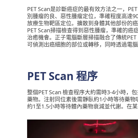
PET Scan是診斷癌症的最有效方法之一，P
別腫瘤的良、惡性腫瘤定位，準確程度高達9
放療生物靶區定位。擴散到身體其他部份的癌
PET Scan掃描檢查得到惡性腫瘤，準確
治癒機會。正子電腦斷層掃描融合了傳統PET
可偵測出癌細胞的部位或轉移，同時透過電腦
PET Scan 程序
整個PET Scan 檢查程序大約需時3-4
藥物。注射同位素後需靜臥約1小時等待藥物吸
約1至1.5小時等待體內藥物衰減並代謝。在