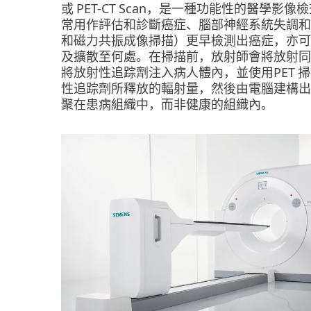
或 PET-CT Scan，是一種功能性的醫
常用作評估和診斷癌症、腦部神經系統失調和
和磁力共振成像掃描）更早檢測出癌症，亦可
及擴散至何處。在掃描前，放射師會將放射同
將放射性追踪劑注入病人體內，並使用PET
性追踪劑所釋放的輻射量，然後由電腦建構出
聚在患病組織中，而非健康的組織內。