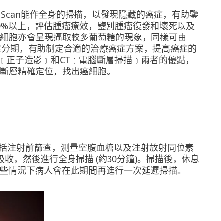
ET Scan能作全身的掃描，以發現隱藏的癌症，有助鑒
0%以上，評估腫瘤療效，鑒別腫瘤復發和壞死以及
細胞亦會呈現攝取較多葡萄糖的現象，同樣可由
的癌症分期，有助制定合適的治療癌症方案，提高癌症的
﹝正子造影﹞和CT﹝
電腦斷層掃描
﹞兩者的優點，
斷層精確定位，找出癌細胞。
小時，包括注射前篩查，測量空腹血糖以及注射放射同位素
收，然後進行全身掃描 (約30分鐘)。掃描後，休息
某些情況下病人會在此期間再進行一次延遲掃描。