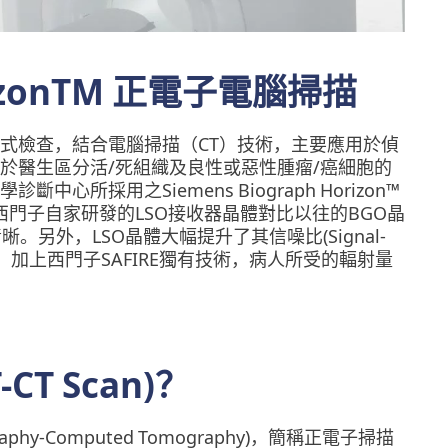
rizonTM 正電子電腦掃描
式檢查，結合電腦掃描（CT）技術，主要應用於偵
於醫生區分活/死組織及良性或惡性腫瘤/癌細胞的
所採用之Siemens Biograph Horizon™
。西門子自家研發的LSO接收器晶體對比以往的BGO晶
晰。另外，LSO晶體大幅提升了其信噪比(Signal-
對減低。加上西門子SAFIRE獨有技術，病人所受的輻射量
T Scan)？
graphy-Computed Tomography)，簡稱正電子掃描