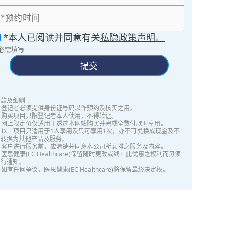
*本人已阅读并同意有关
私隐政策声明。
*必需填写
提交
条款及细则﹕
1. 登记者必须提供身份证号码以作预约及核实之用。
. 购买项目只限登记者本人使用，不得转让。
3. 网上限定价仅适用于透过本网站购买并完成全数付款时享用。
. 以上项目只适用于1人享用及只可享用1次，亦不可兑换成现金及不
可转换为其他产品及服务。
5. 客户进行服务前，应清楚并同意本公司所安排之服务及内容。
. 医思健康(EC Healthcare)保留随时更改或终止此优惠之权利而毋须
另行通知。
. 如有任何争议，医思健康(EC Healthcare)将保留最终决定权。