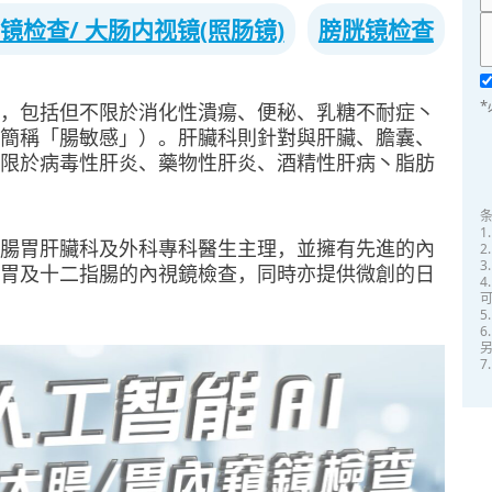
镜检查/ 大肠内视镜(照肠镜)
膀胱镜检查
，包括但不限於消化性潰瘍、便秘、乳糖不耐症丶
簡稱「腸敏感」）。肝臟科則針對與肝臟、膽囊、
限於病毒性肝炎、藥物性肝炎、酒精性肝病丶脂肪
腸胃肝臟科及外科專科醫生主理，並擁有先進的內
2
胃及十二指腸的內視鏡檢查，同時亦提供微創的日
4
6
7