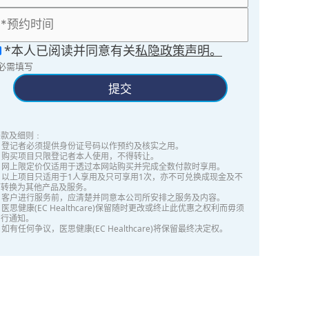
*本人已阅读并同意有关
私隐政策声明。
*必需填写
提交
条款及细则﹕
1. 登记者必须提供身份证号码以作预约及核实之用。
. 购买项目只限登记者本人使用，不得转让。
3. 网上限定价仅适用于透过本网站购买并完成全数付款时享用。
. 以上项目只适用于1人享用及只可享用1次，亦不可兑换成现金及不
可转换为其他产品及服务。
5. 客户进行服务前，应清楚并同意本公司所安排之服务及内容。
. 医思健康(EC Healthcare)保留随时更改或终止此优惠之权利而毋须
另行通知。
. 如有任何争议，医思健康(EC Healthcare)将保留最终决定权。